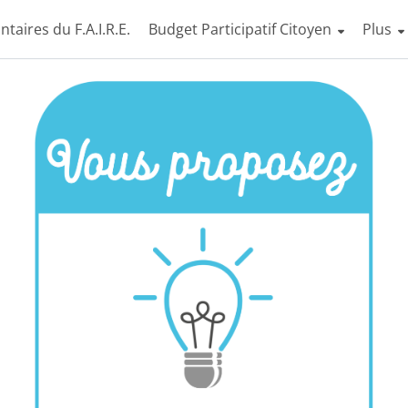
ntaires du F.A.I.R.E.
Budget Participatif Citoyen
Affich
Plus