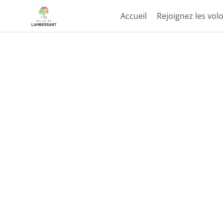
Accueil
Rejoignez les volo
Aller au contenu principal
Paramètres d'accessibilité