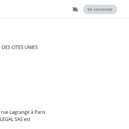
er la suite du menu
Se connecter
RD DES CITES UNIES
9 rue Lagrange à Paris
ILEGAL SAS est