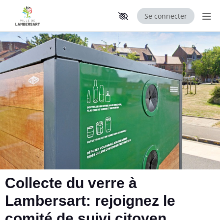
Se connecter
Aff
Aller au contenu principal
Paramètres d'accessibilité
Collecte du verre à
Lambersart: rejoignez le
comité de suivi citoyen